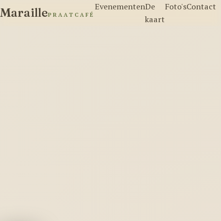
Evenementen
De
Foto's
Contact
Maraille
PRAATCAFÉ
kaart