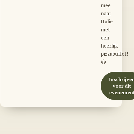
mee
naar
Italië
met
een
heerlijk
pizzabuffet!
😍
Inschrijve
voor dit
evenemen