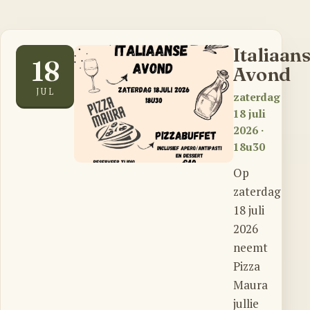
Italiaan
18
Avond
JUL
zaterdag
18 juli
2026
·
18u30
Op
zaterdag
18 juli
2026
neemt
Pizza
Maura
jullie