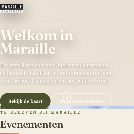
OUTRIJVE · PRAATCAFÉ SINDS 2022
Welkom in
Maraille
Het gezelligste café van Outrijve en omstreken —
zelfgemaakt meubilair uit natuurelementen, een
ruim aanbod dranken en een nog ruimer terras.
Bekijk de kaart
Onze evenementen
TE BELEVEN BIJ MARAILLE
Evenementen